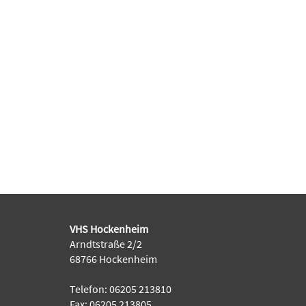
VHS Hockenheim
Arndtstraße 2/2
68766 Hockenheim
Telefon: 06205 213810
Fax: 06205 213805