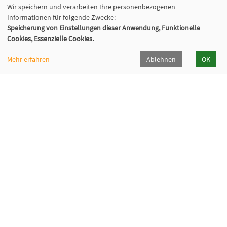
Wir speichern und verarbeiten Ihre personenbezogenen
Informationen für folgende Zwecke:
Speicherung von Einstellungen dieser Anwendung, Funktionelle
Cookies, Essenzielle Cookies.
Mehr erfahren
Ablehnen
OK
VHS Hockenheim
Arndtstraße 2/2
68766 Hockenheim
Telefon: 06205 213810
Fax: 06205 213805
E-Mail:
info@vhs-hockenheim.de
Öffnungszeiten:
Montag bis Donnerstag
von 08:00 bis 12:00 Uhr und 13:00 bis 16:00 Uhr